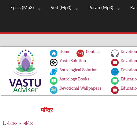
Epics (Mp3)
Ved (Mp3)
Puran (Mp3)
Ra
Home
Contact
Devotion
Vastu Solution
Devotion
Astrological Solution
Devotion
Astrology Books
Educatio
Devotional Wallpapers
Educatio
मन्दिर
केदारनाथ मन्दिर