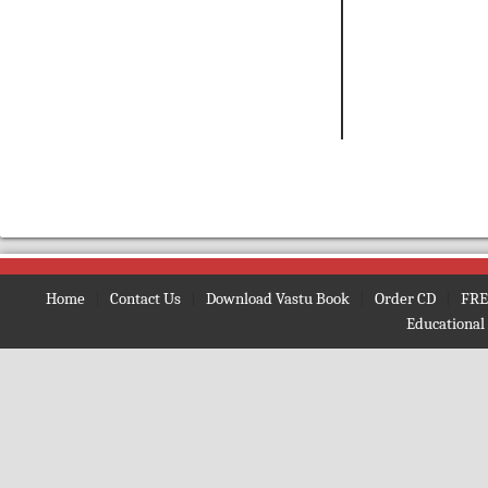
Home
|
Contact Us
|
Download Vastu Book
|
Order CD
|
FRE
Educational