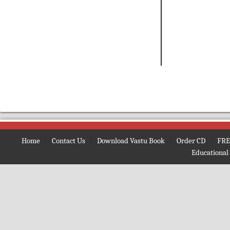
Home
|
Contact Us
|
Download Vastu Book
|
Order CD
|
FRE
Educational